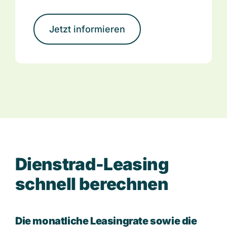
Jetzt informieren
D
i
e
n
s
t
r
a
d
-
L
e
a
s
i
n
g
s
c
h
n
e
l
l
b
e
r
e
c
h
n
e
n
Die monatliche Leasingrate sowie die