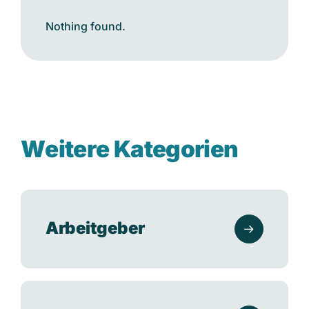
Nothing found.
W
e
i
t
e
r
e
K
a
t
e
g
o
r
i
e
n
Arbeitgeber