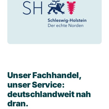
U
n
s
e
r
F
a
c
h
h
a
n
d
e
l
,
u
n
s
e
r
S
e
r
v
i
c
e
:
d
e
u
t
s
c
h
l
a
n
d
w
e
i
t
n
a
h
d
r
a
n
.