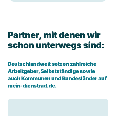
P
a
r
t
n
e
r
,
m
i
t
d
e
n
e
n
w
i
r
s
c
h
o
n
u
n
t
e
r
w
e
g
s
s
i
n
d
:
Deutschlandweit setzen zahlreiche
Arbeitgeber, Selbstständige sowie
auch Kommunen und Bundesländer auf
mein-dienstrad.de.