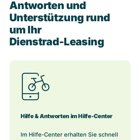
A
n
t
w
o
r
t
e
n
u
n
d
U
n
t
e
r
s
t
ü
t
z
u
n
g
r
u
n
d
u
m
I
h
r
D
i
e
n
s
t
r
a
d
-
L
e
a
s
i
n
g
Hilfe & Antworten im Hilfe-Center
Im Hilfe-Center erhalten Sie schnell