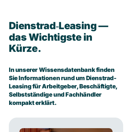
D
i
e
n
s
t
r
a
d
‑
L
e
a
s
i
n
g
—
d
a
s
W
i
c
h
t
i
g
s
t
e
i
n
K
ü
r
z
e
.
In unserer Wissensdatenbank finden
Sie Informationen rund um Dienstrad-
Leasing für Arbeitgeber, Beschäftigte,
Selbstständige und Fachhändler
kompakt erklärt.