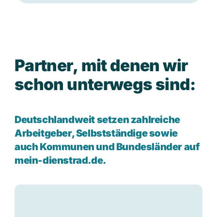
P
a
r
t
n
e
r
,
m
i
t
d
e
n
e
n
w
i
r
s
c
h
o
n
u
n
t
e
r
w
e
g
s
s
i
n
d
:
Deutschlandweit setzen zahlreiche
Arbeitgeber, Selbstständige sowie
auch Kommunen und Bundesländer auf
mein-dienstrad.de.