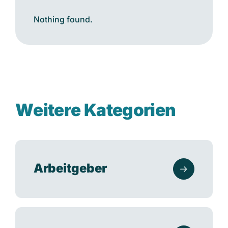
Nothing found.
W
e
i
t
e
r
e
K
a
t
e
g
o
r
i
e
n
Arbeitgeber