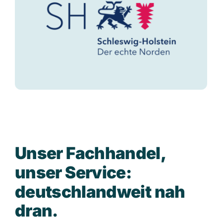
U
n
s
e
r
F
a
c
h
h
a
n
d
e
l
,
u
n
s
e
r
S
e
r
v
i
c
e
:
d
e
u
t
s
c
h
l
a
n
d
w
e
i
t
n
a
h
d
r
a
n
.