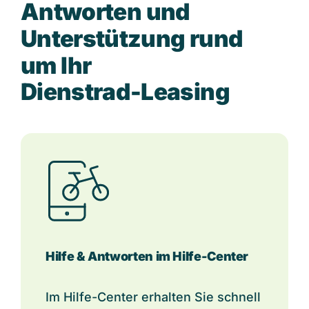
A
n
t
w
o
r
t
e
n
u
n
d
U
n
t
e
r
s
t
ü
t
z
u
n
g
r
u
n
d
u
m
I
h
r
D
i
e
n
s
t
r
a
d
-
L
e
a
s
i
n
g
Hilfe & Antworten im Hilfe-Center
Im Hilfe-Center erhalten Sie schnell