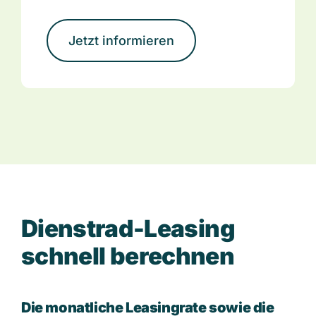
Jetzt informieren
D
i
e
n
s
t
r
a
d
-
L
e
a
s
i
n
g
s
c
h
n
e
l
l
b
e
r
e
c
h
n
e
n
Die monatliche Leasingrate sowie die