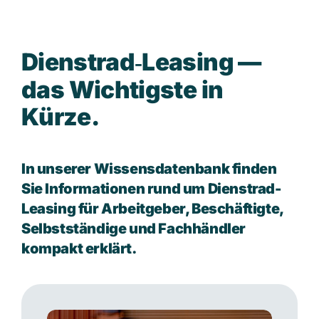
D
i
e
n
s
t
r
a
d
‑
L
e
a
s
i
n
g
—
d
a
s
W
i
c
h
t
i
g
s
t
e
i
n
K
ü
r
z
e
.
In unserer Wissensdatenbank finden
Sie Informationen rund um Dienstrad-
Leasing für Arbeitgeber, Beschäftigte,
Selbstständige und Fachhändler
kompakt erklärt.