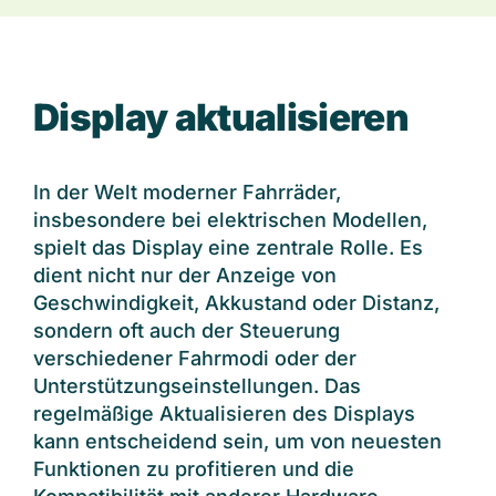
Dienstrad-Leasing für …
Display aktualisieren
-> Arbeitgeber
-> Arbeitnehmer
-> Selbstständige
In der Welt moderner Fahrräder,
-> Öffentlicher Dienst
insbesondere bei elektrischen Modellen,
spielt das Display eine zentrale Rolle. Es
-> Fachhandelspartner
dient nicht nur der Anzeige von
Häufige Fragen
Geschwindigkeit, Akkustand oder Distanz,
Über uns
Kontakt
sondern oft auch der Steuerung
Login
verschiedener Fahrmodi oder der
Unterstützungseinstellungen. Das
regelmäßige Aktualisieren des Displays
kann entscheidend sein, um von neuesten
Funktionen zu profitieren und die