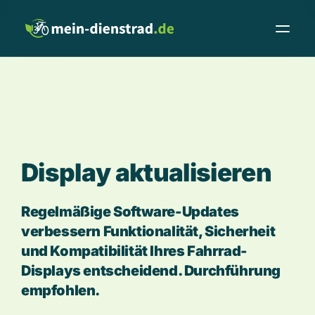
D
i
s
p
l
a
y
a
k
t
u
a
l
i
s
i
e
r
e
n
Regelmäßige Software-Updates
verbessern Funktionalität, Sicherheit
und Kompatibilität Ihres Fahrrad-
Displays entscheidend. Durchführung
Leasingrechner
Fachhändler
empfohlen.