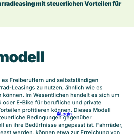
radleasing mit steuerlichen Vorteilen für
Arbeitn
Selbstst
modell
Öffentli
Fachhan
 es Freiberuflern und selbstständigen
rrad-Leasings zu nutzen, ähnlich wie es
 können. Im Wesentlichen handelt es sich um
 oder E-Bike für berufliche und private
rteilen profitieren können. Dieses Modell
Login
 steuerliche Bedingungen gegenüber
l an ihre Bedürfnisse angepasst ist. Fahrräder,
east werden, können etwa zur Erreichung von