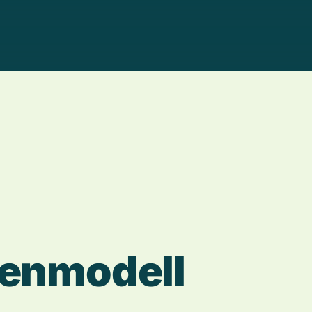
Dienstrad
e
n
m
o
d
e
l
l
Arbeitg