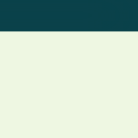
-Leasing für:
eber