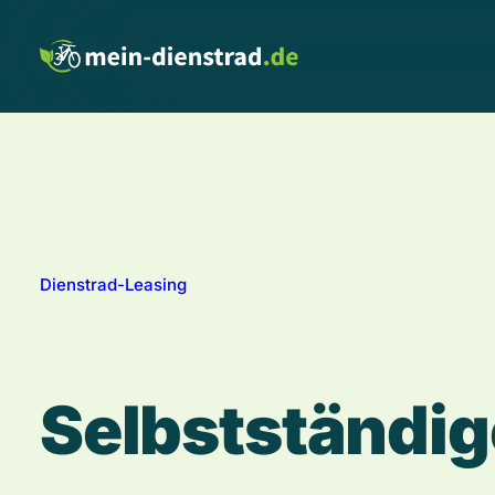
Dienstrad-Leasing
S
e
l
b
s
t
s
t
ä
n
d
i
g