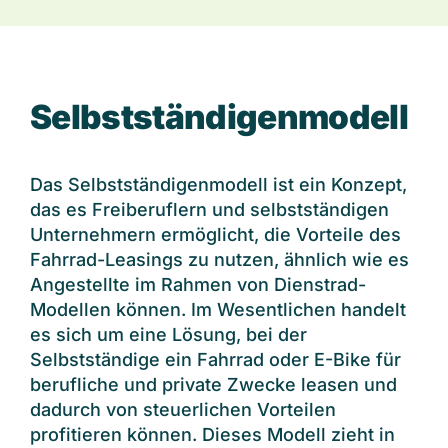
Dienstrad-Leasing für …
-> Arbeitgeber
Selbstständigenmodell
-> Arbeitnehmer
-> Selbstständige
Das Selbstständigenmodell ist ein Konzept,
-> Öffentlicher Dienst
das es Freiberuflern und selbstständigen
-> Fachhandelspartner
Unternehmern ermöglicht, die Vorteile des
Häufige Fragen
Fahrrad-Leasings zu nutzen, ähnlich wie es
Über uns
Angestellte im Rahmen von Dienstrad-
Kontakt
Modellen können. Im Wesentlichen handelt
Login
es sich um eine Lösung, bei der
Selbstständige ein Fahrrad oder E-Bike für
berufliche und private Zwecke leasen und
dadurch von steuerlichen Vorteilen
profitieren können. Dieses Modell zieht in