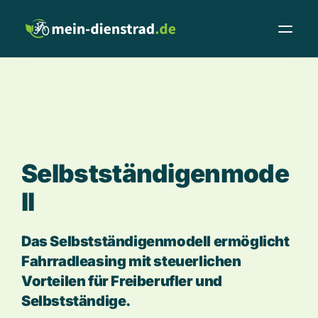
S
e
l
b
s
t
s
t
ä
n
d
i
g
e
n
m
o
d
e
l
l
Das Selbstständigenmodell ermöglicht
Fahrradleasing mit steuerlichen
Vorteilen für Freiberufler und
Leasingrechner
Fachhändler
Selbstständige.