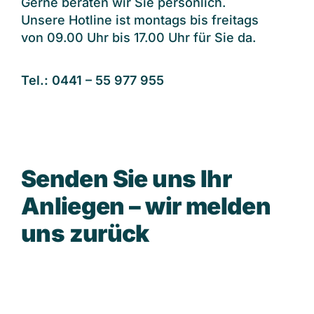
Gerne beraten wir Sie persönlich.
Unsere Hotline ist montags bis freitags
von 09.00 Uhr bis 17.00 Uhr für Sie da.
Tel.: 0441 – 55 977 955
S
e
n
d
e
n
S
i
e
u
n
s
I
h
r
A
n
l
i
e
g
e
n
–
w
i
r
m
e
l
d
e
n
u
n
s
z
u
r
ü
c
k