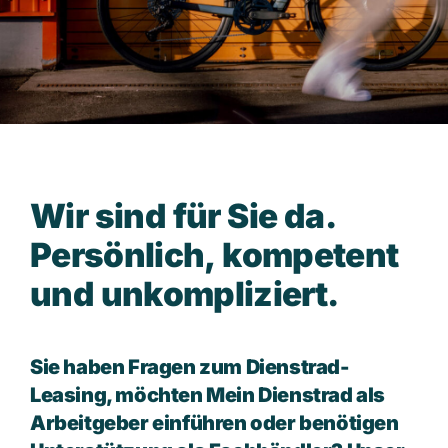
Dienstrad-Leasing für …
-> Arbeitgeber
-> Arbeitnehmer
-> Selbstständige
-> Öffentlicher Dienst
W
i
r
s
i
n
d
f
ü
r
S
i
e
d
a
.
-> Fachhandelspartner
P
e
r
s
ö
n
l
i
c
h
,
k
o
m
p
e
t
e
n
t
Häufige Fragen
Über uns
u
n
d
u
n
k
o
m
p
l
i
z
i
e
r
t
.
Kontakt
Login
Sie haben Fragen zum Dienstrad-
Leasing, möchten Mein Dienstrad als
Arbeitgeber einführen oder benötigen