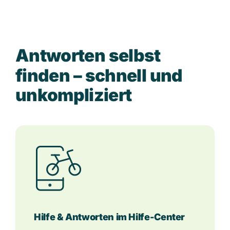
A
n
t
w
o
r
t
e
n
s
e
l
b
s
t
f
i
n
d
e
n
–
s
c
h
n
e
l
l
u
n
d
u
n
k
o
m
p
l
i
z
i
e
r
t
Hilfe & Antworten im Hilfe-Center