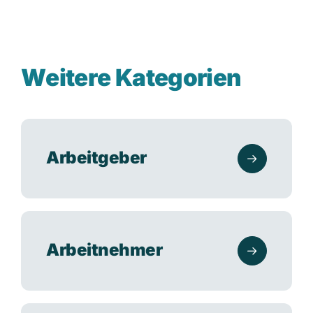
W
e
i
t
e
r
e
K
a
t
e
g
o
r
i
e
n
Arbeitgeber
Arbeitnehmer