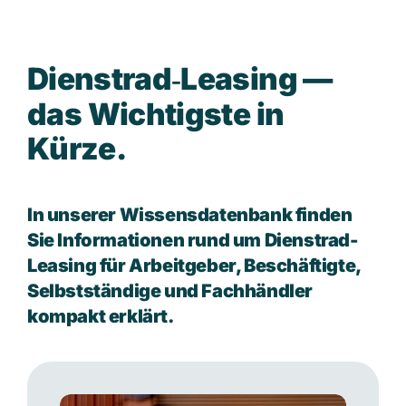
D
i
e
n
s
t
r
a
d
‑
L
e
a
s
i
n
g
—
d
a
s
W
i
c
h
t
i
g
s
t
e
i
n
K
ü
r
z
e
.
In unserer Wissensdatenbank finden
Sie Informationen rund um Dienstrad-
Leasing für Arbeitgeber, Beschäftigte,
Selbstständige und Fachhändler
kompakt erklärt.