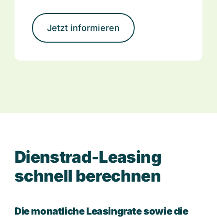
Jetzt informieren
D
i
e
n
s
t
r
a
d
-
L
e
a
s
i
n
g
s
c
h
n
e
l
l
b
e
r
e
c
h
n
e
n
Die monatliche Leasingrate sowie die