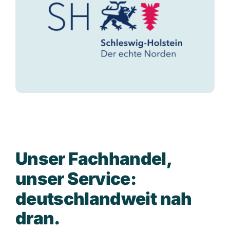
U
n
s
e
r
F
a
c
h
h
a
n
d
e
l
,
u
n
s
e
r
S
e
r
v
i
c
e
:
d
e
u
t
s
c
h
l
a
n
d
w
e
i
t
n
a
h
d
r
a
n
.