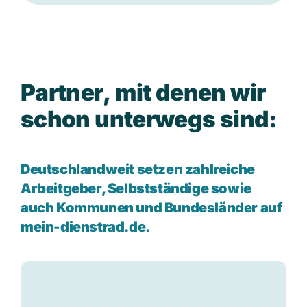
P
a
r
t
n
e
r
,
m
i
t
d
e
n
e
n
w
i
r
s
c
h
o
n
u
n
t
e
r
w
e
g
s
s
i
n
d
:
Deutschlandweit setzen zahlreiche
Arbeitgeber, Selbstständige sowie
auch Kommunen und Bundesländer auf
mein-dienstrad.de.