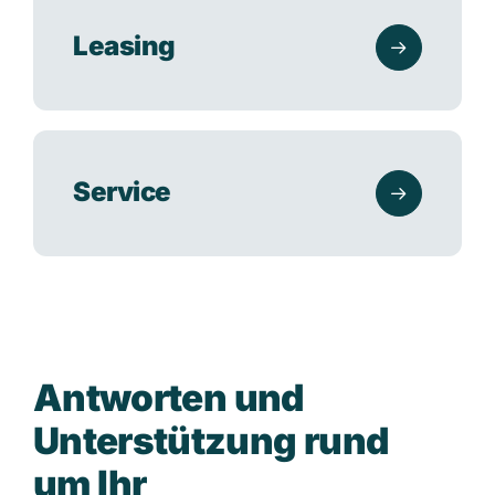
Leasing
Service
A
n
t
w
o
r
t
e
n
u
n
d
U
n
t
e
r
s
t
ü
t
z
u
n
g
r
u
n
d
u
m
I
h
r