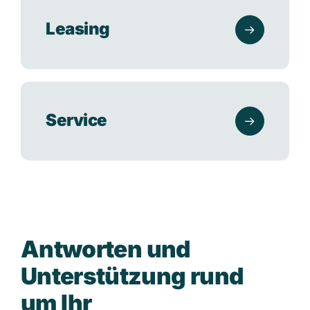
Leasing
Service
A
n
t
w
o
r
t
e
n
u
n
d
U
n
t
e
r
s
t
ü
t
z
u
n
g
r
u
n
d
u
m
I
h
r