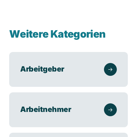
W
e
i
t
e
r
e
K
a
t
e
g
o
r
i
e
n
Arbeitgeber
Arbeitnehmer