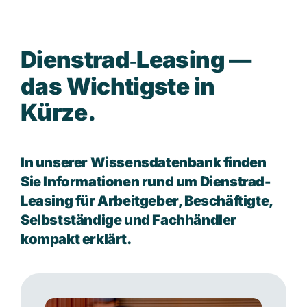
D
i
e
n
s
t
r
a
d
‑
L
e
a
s
i
n
g
—
d
a
s
W
i
c
h
t
i
g
s
t
e
i
n
K
ü
r
z
e
.
In unserer Wissensdatenbank finden
Sie Informationen rund um Dienstrad-
Leasing für Arbeitgeber, Beschäftigte,
Selbstständige und Fachhändler
kompakt erklärt.