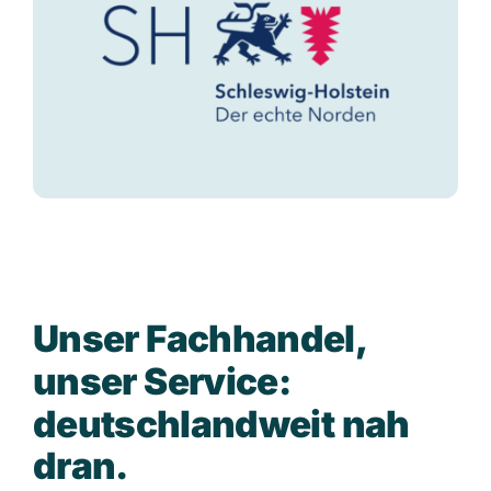
U
n
s
e
r
F
a
c
h
h
a
n
d
e
l
,
u
n
s
e
r
S
e
r
v
i
c
e
:
d
e
u
t
s
c
h
l
a
n
d
w
e
i
t
n
a
h
d
r
a
n
.