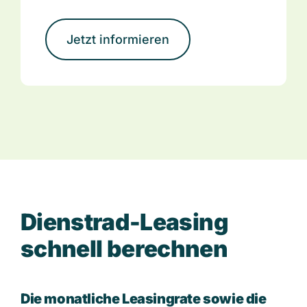
Jetzt informieren
D
i
e
n
s
t
r
a
d
-
L
e
a
s
i
n
g
s
c
h
n
e
l
l
b
e
r
e
c
h
n
e
n
Die monatliche Leasingrate sowie die