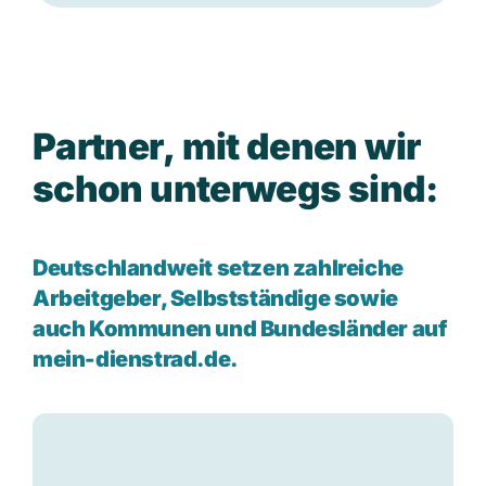
P
a
r
t
n
e
r
,
m
i
t
d
e
n
e
n
w
i
r
s
c
h
o
n
u
n
t
e
r
w
e
g
s
s
i
n
d
:
Deutschlandweit setzen zahlreiche
Arbeitgeber, Selbstständige sowie
auch Kommunen und Bundesländer auf
mein-dienstrad.de.